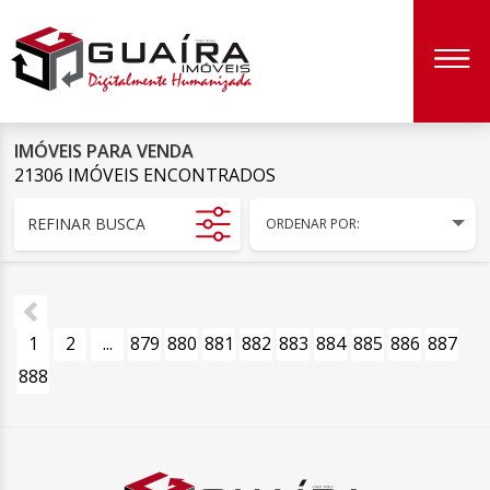
IMÓVEIS PARA VENDA
21306 IMÓVEIS ENCONTRADOS
REFINAR BUSCA
ORDENAR POR:
1
2
...
879
880
881
882
883
884
885
886
887
888