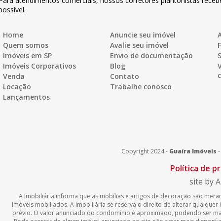
Para atendimentos comerciais, nossos corretores plantonistas rece
possível.
Home
Anuncie seu imóvel
A
Quem somos
Avalie seu imóvel
Imóveis em SP
Envio de documentação
Imóveis Corporativos
Blog
Venda
Contato
Locação
Trabalhe conosco
Lançamentos
Copyright 2024 -
Guaíra Imóveis
Política de p
site by A
A Imobiliária informa que as mobílias e artigos de decoração são meram
imóveis mobiliados. A imobiliária se reserva o direito de alterar qualque
prévio. O valor anunciado do condomínio é aproximado, podendo ser mai