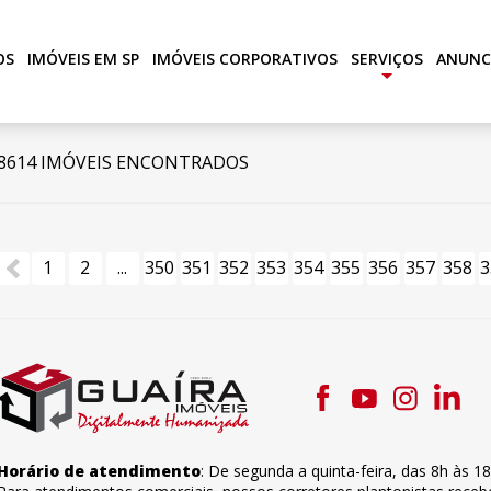
OS
IMÓVEIS EM SP
IMÓVEIS CORPORATIVOS
SERVIÇOS
ANUNC
+
8614 IMÓVEIS ENCONTRADOS
1
2
...
350
351
352
353
354
355
356
357
358
3
Horário de atendimento
:
De segunda a quinta-feira
,
das 8h às 1