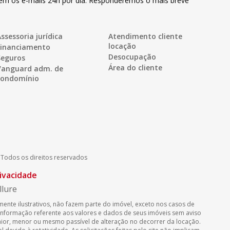
bem os e-mails 24h por dia. Responderemos o mais breve
ssessoria jurídica
Atendimento cliente
locação
Financiamento
Desocupação
Seguros
Área do cliente
Vanguard adm. de
condomínio
-
Todos os direitos reservados
rivacidade
llure
ente ilustrativos, não fazem parte do imóvel, exceto nos casos de
r informação referente aos valores e dados de seus imóveis sem aviso
or, menor ou mesmo passível de alteração no decorrer da locação.