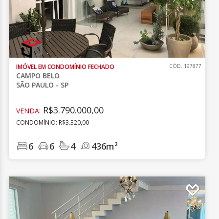
IMÓVEL EM CONDOMÍNIO FECHADO
CÓD.:197877
CAMPO BELO
SÃO PAULO - SP
R$3.790.000,00
VENDA:
CONDOMÍNIO: R$3.320,00
6
6
4
436m²