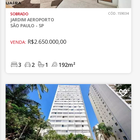
SOBRADO
CÓD.:159034
JARDIM AEROPORTO
SÃO PAULO - SP
R$2.650.000,00
VENDA:
3
2
1
192m²