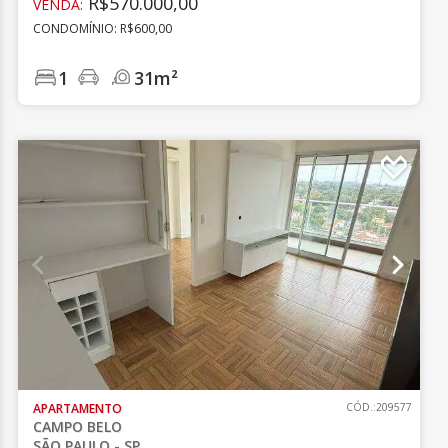
R$570.000,00
VENDA:
CONDOMÍNIO: R$600,00
1
31m²
APARTAMENTO
CÓD.:209577
CAMPO BELO
SÃO PAULO - SP