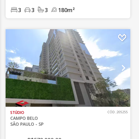
3
3
3
180m²
STÚDIO
CÓD.:205255
CAMPO BELO
SÃO PAULO - SP