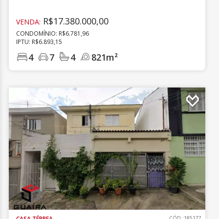
R$17.380.000,00
VENDA:
CONDOMÍNIO: R$6.781,96
IPTU: R$6.893,15
4
7
4
821m²
CASA TÉRREA
CÓD.:185177