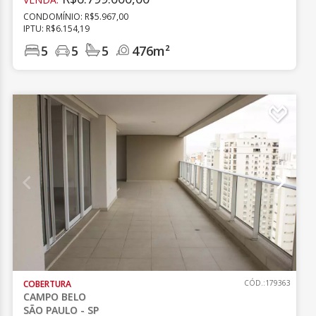
CONDOMÍNIO: R$5.967,00
IPTU: R$6.154,19
5
5
5
476m²
COBERTURA
CÓD.:179363
CAMPO BELO
SÃO PAULO - SP