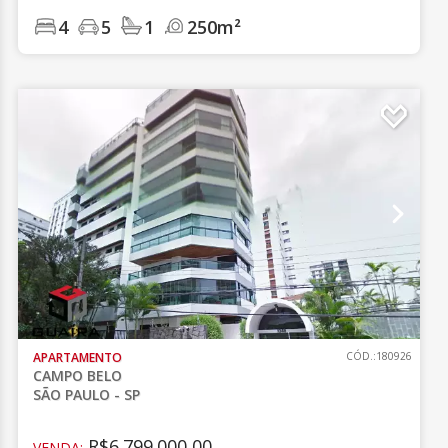
4
5
1
250m²
APARTAMENTO
CÓD.:180926
CAMPO BELO
SÃO PAULO - SP
R$6.799.000,00
VENDA: