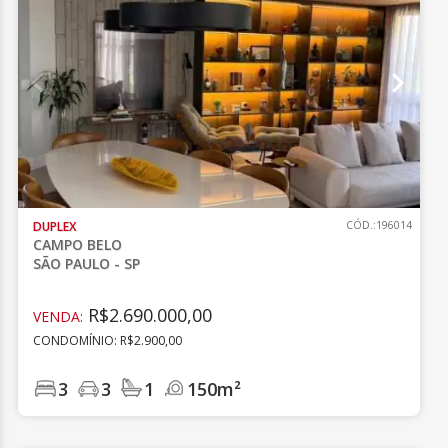
DUPLEX
CÓD.:196014
CAMPO BELO
SÃO PAULO - SP
R$2.690.000,00
VENDA:
CONDOMÍNIO: R$2.900,00
3
3
1
150m²