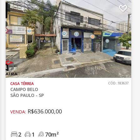
CASA TÉRREA
CÓD.:183637
CAMPO BELO
SÃO PAULO - SP
R$636.000,00
VENDA:
2
1
70m²